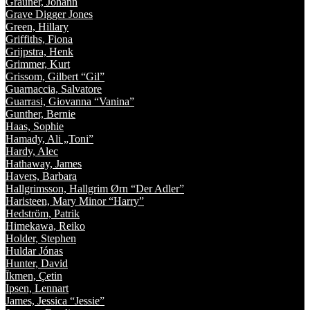
Grauner, Johann
Grave Digger Jones
Green, Hillary
Griffiths, Fiona
Grijpstra, Henk
Grimmer, Kurt
Grissom, Gilbert “Gil”
Guarnaccia, Salvatore
Guarrasi, Giovanna “Vanina”
Gunther, Bernie
Haas, Sophie
Hamady, Ali „Toni”
Hardy, Alec
Hathaway, James
Havers, Barbara
Hallgrimsson, Hallgrim Ørn “Der Adler”
Haristeen, Mary Minor “Harry”
Hedström, Patrik
Himekawa, Reiko
Holder, Stephen
Huldar Jónas
Hunter, David
Īkmen, Çetin
Ipsen, Lennart
James, Jessica “Jessie”