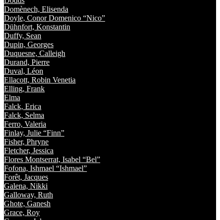
Dodds
Domènech, Elisenda
Doyle, Conor Domenico “Nico”
Dühnfort, Konstantin
Duffy, Sean
Dupin, Georges
Duquesne, Calleigh
Durand, Pierre
Duval, Léon
Ellacott, Robin Venetia
Elling, Frank
Elma
Falck, Erica
Falck, Selma
Ferro, Valeria
Finlay, Julie “Finn”
Fisher, Phryne
Fletcher, Jessica
Flores Montserrat, Isabel “Bel”
Fofona, Ishmael “Ishmael”
Forêt, Jacques
Galena, Nikki
Galloway, Ruth
Ghote, Ganesh
Grace, Roy