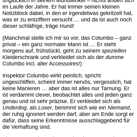
unglücklich in seinem Mundwinkel – nichts ändert sich
im Laufe der Jahre. Er hat immer seinen kleinen
Notizblock dabei, in den er irgendetwas gekritzelt hat,
was er zu entziffern versucht … und da ist auch noch
dieser schläfrige, träge Hund!
(Manchmal stelle ich mir so vor, das Columbo – ganz
privat – ein ganz normaler Mann ist … Er steht
morgens auf, frühstückt, geht zu seinem
speziellen
Kleiderschrank und verkleidet sich als der
dumme
Columbo incl. aller Accessoires!)
Inspektor Columbo wirkt peinlich, spricht
ungeschliffen, scheint immer nervös, vergesslich, hat
keine Manieren … aber das ist alles nur Tarnung. Er
ist verdammt clever, beobachtet alles und jeden ganz
genau und ist sehr präzise. Er verkleidet sich als
Underdog
, als
Loser
, benimmt sich wie ein
Niemand
,
der ruhig ignoriert werden darf, aber am Ende sorgt er
dafür, dass seine Erkenntnisse ausschlaggebend für
die Verhaftung sind.