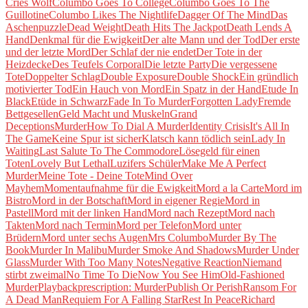
Cries Wolf
Columbo Goes To College
Columbo Goes To The
Guillotine
Columbo Likes The Nightlife
Dagger Of The Mind
Das
Aschenpuzzle
Dead Weight
Death Hits The Jackpot
Death Lends A
Hand
Denkmal für die Ewigkeit
Der alte Mann und der Tod
Der erste
und der letzte Mord
Der Schlaf der nie endet
Der Tote in der
Heizdecke
Des Teufels Corporal
Die letzte Party
Die vergessene
Tote
Doppelter Schlag
Double Exposure
Double Shock
Ein gründlich
motivierter Tod
Ein Hauch von Mord
Ein Spatz in der Hand
Etude In
Black
Etüde in Schwarz
Fade In To Murder
Forgotten Lady
Fremde
Bettgesellen
Geld Macht und Muskeln
Grand
DeceptionsMurder
How To Dial A Murder
Identity Crisis
It's All In
The Game
Keine Spur ist sicher
Klatsch kann tödlich sein
Lady In
Waiting
Last Salute To The Commodore
Lösegeld für einen
Toten
Lovely But Lethal
Luzifers Schüler
Make Me A Perfect
Murder
Meine Tote - Deine Tote
Mind Over
Mayhem
Momentaufnahme für die Ewigkeit
Mord a la Carte
Mord im
Bistro
Mord in der Botschaft
Mord in eigener Regie
Mord in
Pastell
Mord mit der linken Hand
Mord nach Rezept
Mord nach
Takten
Mord nach Termin
Mord per Telefon
Mord unter
Brüdern
Mord unter sechs Augen
Mrs Columbo
Murder By The
Book
Murder In Malibu
Murder Smoke And Shadows
Murder Under
Glass
Murder With Too Many Notes
Negative Reaction
Niemand
stirbt zweimal
No Time To Die
Now You See Him
Old-Fashioned
Murder
Playback
prescription: Murder
Publish Or Perish
Ransom For
A Dead Man
Requiem For A Falling Star
Rest In Peace
Richard