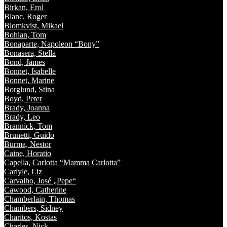
Birkan, Erol
Blanc, Roger
Blomkvist, Mikael
Bohlan, Tom
Bonaparte, Napoleon “Bony”
Bonasera, Stella
Bond, James
Bonnet, Isabelle
Bonnet, Marine
Borglund, Stina
Boyd, Peter
Brady, Joanna
Brady, Leo
Brannick, Tom
Brunetti, Guido
Burma, Nestor
Caine, Horatio
Capella, Carlotta “Mamma Carlotta”
Carlyle, Liz
Carvalho, José „Pepe“
Cawood, Catherine
Chamberlain, Thomas
Chambers, Sidney
Charitos, Kostas
Charles, Nick