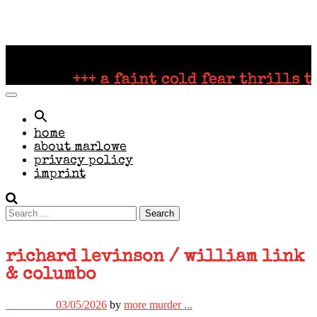
Search
for:
home
about marlowe
privacy policy
imprint
Search
for:
profile
richard levinson / william link
& columbo
11/05/2023
03/05/2026
by
more murder ...