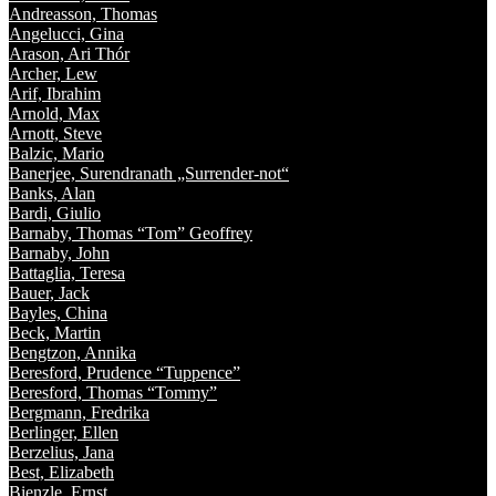
Andreasson, Thomas
Angelucci, Gina
Arason, Ari Thór
Archer, Lew
Arif, Ibrahim
Arnold, Max
Arnott, Steve
Balzic, Mario
Banerjee, Surendranath „Surrender-not“
Banks, Alan
Bardi, Giulio
Barnaby, Thomas “Tom” Geoffrey
Barnaby, John
Battaglia, Teresa
Bauer, Jack
Bayles, China
Beck, Martin
Bengtzon, Annika
Beresford, Prudence “Tuppence”
Beresford, Thomas “Tommy”
Bergmann, Fredrika
Berlinger, Ellen
Berzelius, Jana
Best, Elizabeth
Bienzle, Ernst