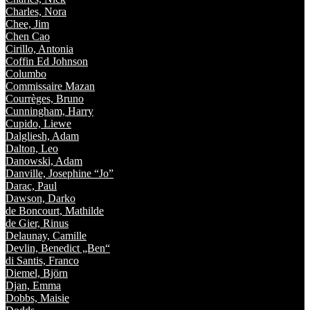
Charles, Nora
Chee, Jim
Chen Cao
Cirillo, Antonia
Coffin Ed Johnson
Columbo
Commissaire Mazan
Courrèges, Bruno
Cunningham, Harry
Cupido, Liewe
Dalgliesh, Adam
Dalton, Leo
Danowski, Adam
Danville, Josephine “Jo”
Darac, Paul
Dawson, Darko
de Boncourt, Mathilde
de Gier, Rinus
Delaunay, Camille
Devlin, Benedict „Ben“
di Santis, Franco
Diemel, Björn
Djan, Emma
Dobbs, Maisie